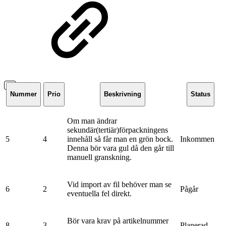
Nummer
Prio
Beskrivning
Status
Om man ändrar
sekundär(tertiär)förpackningens
5
4
innehåll så får man en grön bock.
Inkommen
Denna bör vara gul då den går till
manuell granskning.
Vid import av fil behöver man se
6
2
Pågår
eventuella fel direkt.
Bör vara krav på artikelnummer
8
3
Planerad