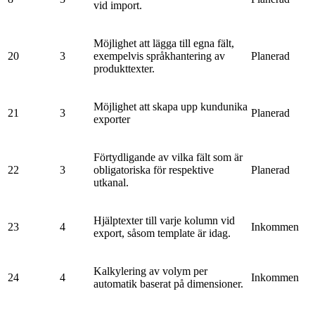
vid import.
Möjlighet att lägga till egna fält,
20
3
exempelvis språkhantering av
Planerad
produkttexter.
Möjlighet att skapa upp kundunika
21
3
Planerad
exporter
Förtydligande av vilka fält som är
22
3
obligatoriska för respektive
Planerad
utkanal.
Hjälptexter till varje kolumn vid
23
4
Inkommen
export, såsom template är idag.
Kalkylering av volym per
24
4
Inkommen
automatik baserat på dimensioner.