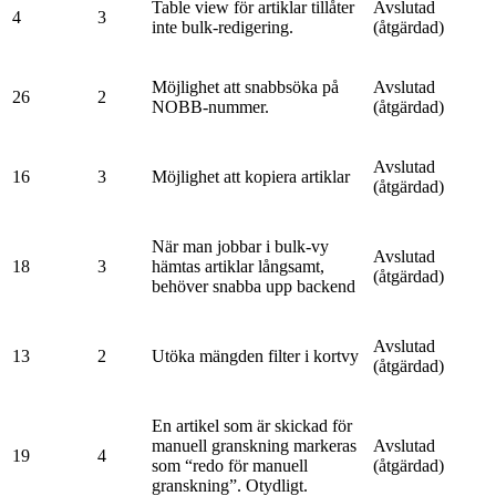
Table view för artiklar tillåter
Avslutad
4
3
inte bulk-redigering.
(åtgärdad)
Möjlighet att snabbsöka på
Avslutad
26
2
NOBB-nummer.
(åtgärdad)
Avslutad
16
3
Möjlighet att kopiera artiklar
(åtgärdad)
När man jobbar i bulk-vy
Avslutad
18
3
hämtas artiklar långsamt,
(åtgärdad)
behöver snabba upp backend
Avslutad
13
2
Utöka mängden filter i kortvy
(åtgärdad)
En artikel som är skickad för
manuell granskning markeras
Avslutad
19
4
som “redo för manuell
(åtgärdad)
granskning”. Otydligt.