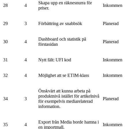
Skapa upp en räknesnurra för
28
4
Inkommen
priser.
29
3
Förbättring av snabbsök
Planerad
Dashboard och statistik på
30
4
Planerad
förstasidan
31
4
Nytt fält: UFI kod
Inkommen
32
4
Möjlighet att se ETIM-klass
Inkommen
Önskvärt att kunna arbeta på
produktnivå istället för artikelnivå
34
3
Planerad
för exempelvis mediarelaterad
information.
Export från Media borde hamna i
35
4
Inkommen
en importmall.