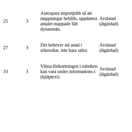
Autospara importjobb så att
mappningar behålls, uppdatera
Avslutad
25
3
antalet mappade fält
(åtgärdad)
dynamiskt.
Det behöver stå antal i
Avslutad
27
3
sökreultat, inte bara sidor.
(åtgärdad)
Vilma-förkortningen i rubriken
Avslutad
33
3
kan vara under informations-i
(åtgärdad)
(hjälptext).