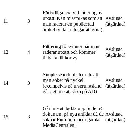
Förtydliga text vid radering av
utkast. Kan misstolkas som att
Avslutad
11
3
man raderar en publicerad
(åtgärdad)
artikel (vilket inte går att göra).
Filtrering försvinner när man
Avslutad
12
4
raderar utkast och kommer
(åtgärdad)
tillbaka till kortvy
Simple search tillåter inte att
man söker på nyckel
Avslutad
14
3
(exempelvis på ursprungsland
(åtgärdad)
går det inte att söka på AD)
Går inte att ladda upp bilder &
dokument på nya artiklar då de
Avslutad
15
3
saknar Finfonummer i gamla
(åtgärdad)
MediaCentralen.