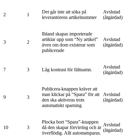
Det går inte att söka på
Avslutad
2
1
leverantörens artikelnummer
(åtgärdad)
Ibland skapas importerade
artiklar upp som “Ny artikel”
Avslutad
3
2
även om dom existerar som
(åtgärdad)
publicerade
Avslutad
7
3
Låg kontrast för fältnamn.
(åtgärdad)
Publicera-knappen kräver att
man klickar på “Spara” för att
Avslutad
9
3
den ska aktiveras trots
(åtgärdad)
automatiskt sparning
Plocka bort “Spara”-knappen
Avslutad
10
3
då den skapar förvirring och är
(åtgärdad)
överflödig. Allt automatsparas.