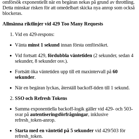
omförsök exponentiellt när en begäran nekas på grund av throttling.
Detta minskar risken för att omedelbart skicka nya anrop som också
blockeras.
Allmänna riktlinjer vid 429 Too Many Requests
Vid en 429-respons:
Vänta
minst 1 sekund
innan första omförsöket.
Vid fortsatt 429,
fördubbla väntetiden
(2 sekunder, sedan 4
sekunder, 8 sekunder osv.).
Fortsätt öka väntetiden upp till ett maxintervall på
60
sekunder
.
När en begäran lyckas, återställ backoff-tiden till 1 sekund.
SSO och Refresh Tokens
Samma exponentiella backoff-logik gäller vid 429- och 503-
svar på
autentiseringsförfrågningar
, inklusive
refresh_token-anrop.
Starta med en väntetid på 5 sekunder
vid 429/503 för
refresh_token.