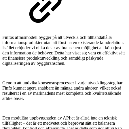
Finfos affärsmodell bygger på att utveckla och tillhandahålla
informationsprodukter utan att först ha en existerande kundrelation.
Istället erbjuder vi olika delar av branschen möjlighet att köpa just
den information de behöver. Detta har visat sig vara ett effektivt sätt
att finansiera produktutveckling och samtidigt påskynda
digitaliseringen av byggbranschen.
Genom att undvika konsensusprocesser i varje utvecklingssteg har
Finfo kunnat agera snabbare än många andra aktörer, vilket också
resulterat i en av marknadens mest kompletta och kvalitetssäkrade
artikelbaser.
Den modulära uppbyggnaden av API:et är alltså inte en teknisk
tillfällighet – det är ett medvetet och beprövat sätt att balansera
flexibilitet, kontroll och affärsnytta. Det är detta som gör att vi kan