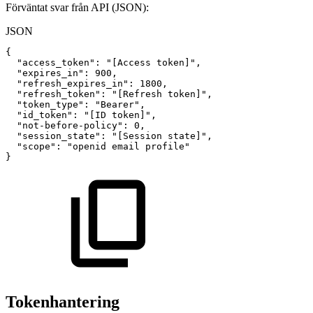
Förväntat svar från API (JSON):
JSON
{
"access_token"
:
"[Access
token]"
,
"expires_in"
:
900
,
"refresh_expires_in"
:
1800
,
"refresh_token"
:
"[Refresh
token]"
,
"token_type"
:
"Bearer"
,
"id_token"
:
"[ID
token]"
,
"not-before-policy"
:
0
,
"session_state"
:
"[Session
state]"
,
"scope"
:
"openid
email
profile"
}
Tokenhantering