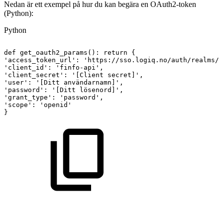
Nedan är ett exempel på hur du kan begära en OAuth2-token
(Python):
Python
def
get_oauth2_params
(
)
:
return
{
'access_token_url'
:
'https://sso.logiq.no/auth/realms/f
'client_id'
:
'finfo-api'
,
'client_secret'
:
'[Client
secret]'
,
'user'
:
'[Ditt
användarnamn]'
,
'password'
:
'[Ditt
lösenord]'
,
'grant_type'
:
'password'
,
'scope'
:
'openid'
}