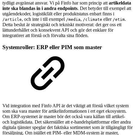
tydligt avgränsat ansvar. Vi på Finfo har som princip att
artikeldata
inte ska blandas in i andra endpoints
. Det betyder till exempel att
utgåendekoder, logistikfält eller produktstatus enbart finns i
, och inte i till exempel
,
eller
.
/article
/media
/climate
/etim
Detta beslut är strategiskt och tekniskt motiverat: det ger oss ett
lättunderhållet och konsekvent API och gör det enklare för
integratörer att förstå och förvalta sina flöden.
Systemroller: ERP eller PIM som master
Vid integration med Finfo API är det viktigt att förstå vilket system
som ska vara master för artikelinformationen i ert eget ekosystem.
Om ERP-systemet är master bör det också vara källan till artikel-
och logistikdata. Det säkerställer att e-handelsplattformar eller andra
digitala tjänster speglar det faktiska sortimentet som är tillgängligt för
försäljning. Om istället ett PIM- eller MDM-system är master,