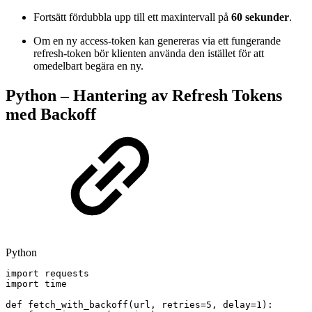
Fortsätt fördubbla upp till ett maxintervall på
60 sekunder
.
Om en ny access-token kan genereras via ett fungerande
refresh-token bör klienten använda den istället för att
omedelbart begära en ny.
Python – Hantering av Refresh Tokens
med Backoff
Python
import
requests
import
time
def
fetch_with_backoff
(
url
,
retries
=
5
,
delay
=
1
)
: