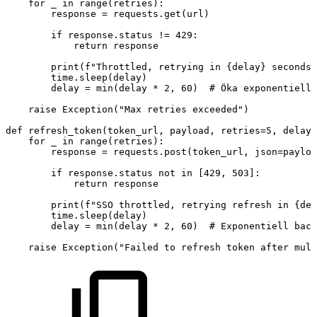
for
_
in
range
(
retries
)
:
response
=
requests
.
get
(
url
)
if
response
.
status
!=
429
:
return
response
print
(
f"Throttled,
retrying
in
{
delay
}
seconds.
time
.
sleep
(
delay
)
delay
=
min
(
delay
*
2
,
60
)
#
Öka
exponentiellt
raise
Exception
(
"Max
retries
exceeded"
)
def
refresh_token
(
token_url
,
payload
,
retries
=
5
,
delay
=
for
_
in
range
(
retries
)
:
response
=
requests
.
post
(
token_url
,
json
=
payloa
if
response
.
status
not
in
[
429
,
503
]
:
return
response
print
(
f"SSO
throttled,
retrying
refresh
in
{
del
time
.
sleep
(
delay
)
delay
=
min
(
delay
*
2
,
60
)
#
Exponentiell
back
raise
Exception
(
"Failed
to
refresh
token
after
mult