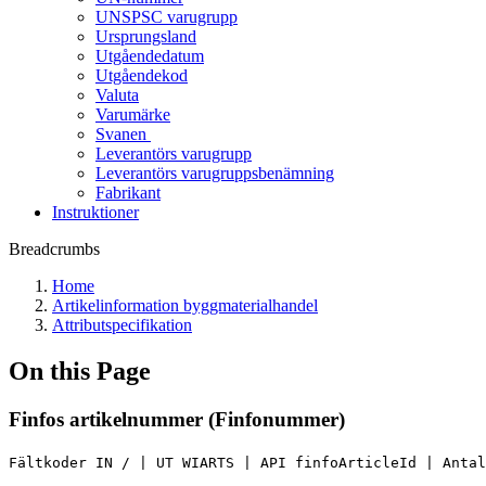
UNSPSC varugrupp
Ursprungsland
Utgåendedatum
Utgåendekod
Valuta
Varumärke
Svanen
Leverantörs varugrupp
Leverantörs varugruppsbenämning
Fabrikant
Instruktioner
Breadcrumbs
Home
Artikelinformation byggmaterialhandel
Attributspecifikation
On this Page
Finfos artikelnummer (Finfonummer)
Fältkoder IN / | UT WIARTS | API finfoArticleId | Antal