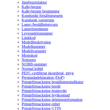
Jämförprisfaktor
Kalkylgrupp
Kalkylgrupp benämning
Kundunikt försäljningspris
Kundunik varugrupp
Lager-/beställningsvara
Lanseringsdatum
Leverantörsnummer
Länkkod
Modellbeskrivning
Modellnummer
Modellvarianter
Momskod
Nettopris
NOBB-nummer
Normal ledtid
PEFC-certifierat skogsbruk, intyg
Prestandadeklaration (DoP)
Primärförpackning beställningsindikator
Primärförpackning bredd
Primärförpackning bruttovikt
Primärförpackning brytkostnad
Primärförpackning delningsinformation
Primärförpackning enhet
Primärförpackning GTIN