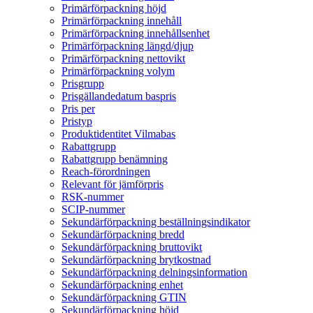
Primärförpackning höjd
Primärförpackning innehåll
Primärförpackning innehållsenhet
Primärförpackning längd/djup
Primärförpackning nettovikt
Primärförpackning volym
Prisgrupp
Prisgällandedatum baspris
Pris per
Pristyp
Produktidentitet Vilmabas
Rabattgrupp
Rabattgrupp benämning
Reach-förordningen
Relevant för jämförpris
RSK-nummer
SCIP-nummer
Sekundärförpackning beställningsindikator
Sekundärförpackning bredd
Sekundärförpackning bruttovikt
Sekundärförpackning brytkostnad
Sekundärförpackning delningsinformation
Sekundärförpackning enhet
Sekundärförpackning GTIN
Sekundärförpackning höjd