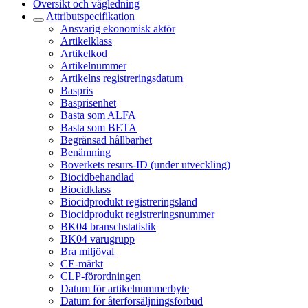
Översikt och vägledning
Attributspecifikation
Ansvarig ekonomisk aktör
Artikelklass
Artikelkod
Artikelnummer
Artikelns registreringsdatum
Baspris
Basprisenhet
Basta som ALFA
Basta som BETA
Begränsad hållbarhet
Benämning
Boverkets resurs-ID (under utveckling)
Biocidbehandlad
Biocidklass
Biocidprodukt registreringsland
Biocidprodukt registreringsnummer
BK04 branschstatistik
BK04 varugrupp
Bra miljöval
CE-märkt
CLP-förordningen
Datum för artikelnummerbyte
Datum för återförsäljningsförbud