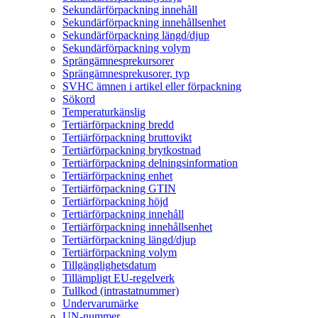
Sekundärförpackning innehåll
Sekundärförpackning innehållsenhet
Sekundärförpackning längd/djup
Sekundärförpackning volym
Sprängämnesprekursorer
Sprängämnesprekusorer, typ
SVHC ämnen i artikel eller förpackning
Sökord
Temperaturkänslig
Tertiärförpackning bredd
Tertiärförpackning bruttovikt
Tertiärförpackning brytkostnad
Tertiärförpackning delningsinformation
Tertiärförpackning enhet
Tertiärförpackning GTIN
Tertiärförpackning höjd
Tertiärförpackning innehåll
Tertiärförpackning innehållsenhet
Tertiärförpackning längd/djup
Tertiärförpackning volym
Tillgänglighetsdatum
Tillämpligt EU-regelverk
Tullkod (intrastatnummer)
Undervarumärke
UN-nummer