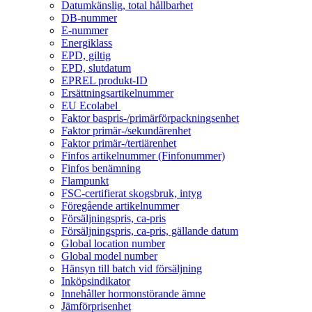
Datumkänslig, total hållbarhet
DB-nummer
E-nummer
Energiklass
EPD, giltig
EPD, slutdatum
EPREL produkt-ID
Ersättningsartikelnummer
EU Ecolabel
Faktor baspris-/primärförpackningsenhet
Faktor primär-/sekundärenhet
Faktor primär-/tertiärenhet
Finfos artikelnummer (Finfonummer)
Finfos benämning
Flampunkt
FSC-certifierat skogsbruk, intyg
Föregående artikelnummer
Försäljningspris, ca-pris
Försäljningspris, ca-pris, gällande datum
Global location number
Global model number
Hänsyn till batch vid försäljning
Inköpsindikator
Innehåller hormonstörande ämne
Jämförprisenhet