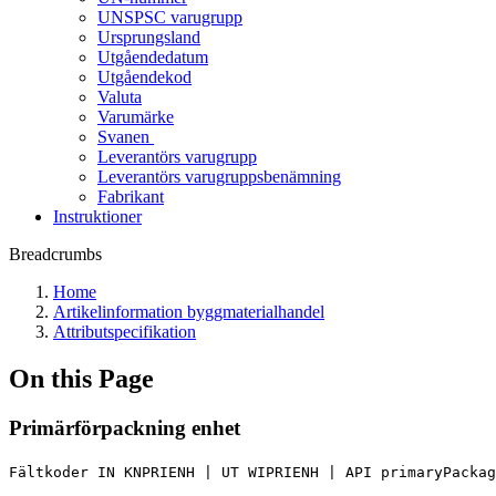
UNSPSC varugrupp
Ursprungsland
Utgåendedatum
Utgåendekod
Valuta
Varumärke
Svanen
Leverantörs varugrupp
Leverantörs varugruppsbenämning
Fabrikant
Instruktioner
Breadcrumbs
Home
Artikelinformation byggmaterialhandel
Attributspecifikation
On this Page
Primärförpackning enhet
Fältkoder IN KNPRIENH | UT WIPRIENH | API primaryPackag