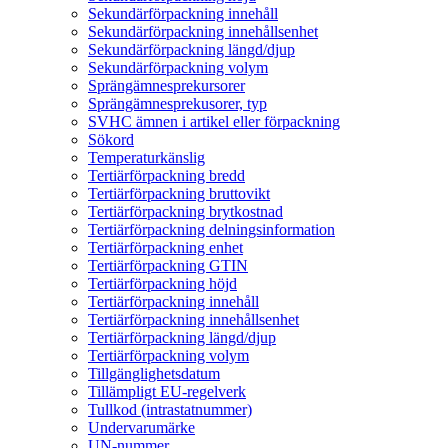
Sekundärförpackning innehåll
Sekundärförpackning innehållsenhet
Sekundärförpackning längd/djup
Sekundärförpackning volym
Sprängämnesprekursorer
Sprängämnesprekusorer, typ
SVHC ämnen i artikel eller förpackning
Sökord
Temperaturkänslig
Tertiärförpackning bredd
Tertiärförpackning bruttovikt
Tertiärförpackning brytkostnad
Tertiärförpackning delningsinformation
Tertiärförpackning enhet
Tertiärförpackning GTIN
Tertiärförpackning höjd
Tertiärförpackning innehåll
Tertiärförpackning innehållsenhet
Tertiärförpackning längd/djup
Tertiärförpackning volym
Tillgänglighetsdatum
Tillämpligt EU-regelverk
Tullkod (intrastatnummer)
Undervarumärke
UN-nummer