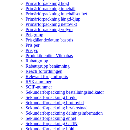
Primärförpackning höjd
Primärförpackning innehåll
Primärförpackning innehållsenhet
Primärförpackning längd/djup
Primärförpackning nettovikt
Primärförpackning volym
Prisgrupp
Prisgällandedatum baspris
Pris per
Pristyp
Produktidentitet Vilmabas
Rabattgrupp
Rabattgrupp benämning
Reach-förordningen
Relevant för jämförpris
RSK-nummer
SCIP-nummer
Sekundärförpackning beställningsindikator
Sekundärförpackning bredd
Sekundärförpackning bruttovikt
Sekundärförpackning brytkostnad
Sekundärförpackning delningsinformation
Sekundärförpackning enhet
Sekundärförpackning GTIN
Sekundärförpackning höjd