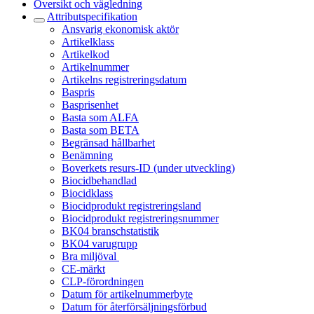
Översikt och vägledning
Attributspecifikation
Ansvarig ekonomisk aktör
Artikelklass
Artikelkod
Artikelnummer
Artikelns registreringsdatum
Baspris
Basprisenhet
Basta som ALFA
Basta som BETA
Begränsad hållbarhet
Benämning
Boverkets resurs-ID (under utveckling)
Biocidbehandlad
Biocidklass
Biocidprodukt registreringsland
Biocidprodukt registreringsnummer
BK04 branschstatistik
BK04 varugrupp
Bra miljöval
CE-märkt
CLP-förordningen
Datum för artikelnummerbyte
Datum för återförsäljningsförbud