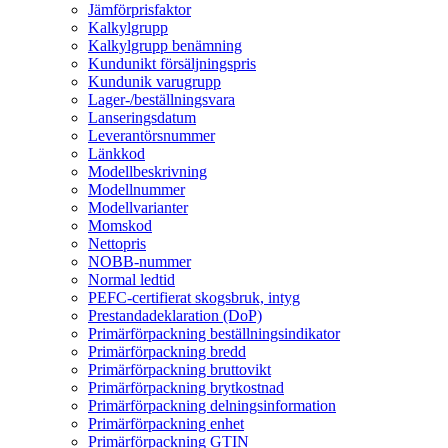
Jämförprisfaktor
Kalkylgrupp
Kalkylgrupp benämning
Kundunikt försäljningspris
Kundunik varugrupp
Lager-/beställningsvara
Lanseringsdatum
Leverantörsnummer
Länkkod
Modellbeskrivning
Modellnummer
Modellvarianter
Momskod
Nettopris
NOBB-nummer
Normal ledtid
PEFC-certifierat skogsbruk, intyg
Prestandadeklaration (DoP)
Primärförpackning beställningsindikator
Primärförpackning bredd
Primärförpackning bruttovikt
Primärförpackning brytkostnad
Primärförpackning delningsinformation
Primärförpackning enhet
Primärförpackning GTIN