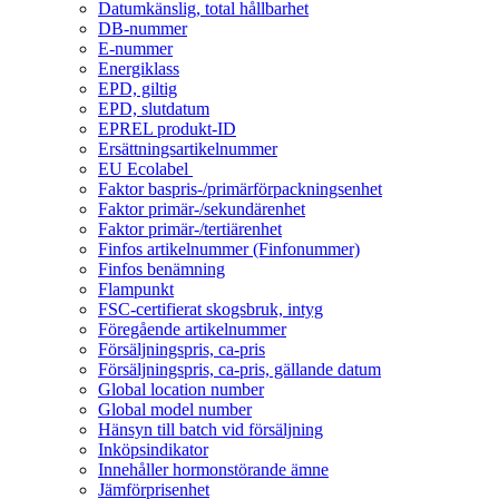
Datumkänslig, total hållbarhet
DB-nummer
E-nummer
Energiklass
EPD, giltig
EPD, slutdatum
EPREL produkt-ID
Ersättningsartikelnummer
EU Ecolabel
Faktor baspris-/primärförpackningsenhet
Faktor primär-/sekundärenhet
Faktor primär-/tertiärenhet
Finfos artikelnummer (Finfonummer)
Finfos benämning
Flampunkt
FSC-certifierat skogsbruk, intyg
Föregående artikelnummer
Försäljningspris, ca-pris
Försäljningspris, ca-pris, gällande datum
Global location number
Global model number
Hänsyn till batch vid försäljning
Inköpsindikator
Innehåller hormonstörande ämne
Jämförprisenhet