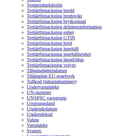
Temperaturkänslig
Tertiärförpackning bredd
Tertiärförpackning bruttovikt
Tertiärförpackning brytkostnad
Tertiärförpackning delningsinformation
Tertiärförpackning enhet
Tertiärförpackning GTIN
Tertiärförpackning höjd
Tertiärförpackning innehåll
Tertiärförpackning innehållsenhet
Tertiärförpackning längd/djup
Tertiärförpackning volym
Tillgänglighetsdatum
Tillämpligt EU-regelverk
Tullkod (intrastatnummer)
Undervarumärke
UN-nummer
UNSPSC varugrupp
Ursprungsland
Utgåendedatum
Utgåendekod
Valuta
Varumärke
Svanen