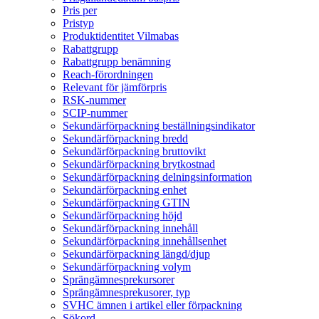
Pris per
Pristyp
Produktidentitet Vilmabas
Rabattgrupp
Rabattgrupp benämning
Reach-förordningen
Relevant för jämförpris
RSK-nummer
SCIP-nummer
Sekundärförpackning beställningsindikator
Sekundärförpackning bredd
Sekundärförpackning bruttovikt
Sekundärförpackning brytkostnad
Sekundärförpackning delningsinformation
Sekundärförpackning enhet
Sekundärförpackning GTIN
Sekundärförpackning höjd
Sekundärförpackning innehåll
Sekundärförpackning innehållsenhet
Sekundärförpackning längd/djup
Sekundärförpackning volym
Sprängämnesprekursorer
Sprängämnesprekusorer, typ
SVHC ämnen i artikel eller förpackning
Sökord