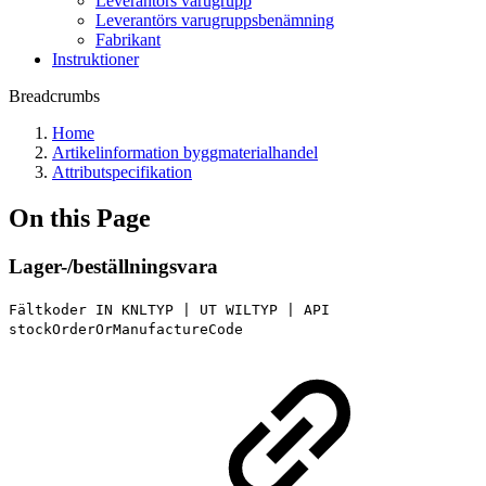
Leverantörs varugrupp
Leverantörs varugruppsbenämning
Fabrikant
Instruktioner
Breadcrumbs
Home
Artikelinformation byggmaterialhandel
Attributspecifikation
On this Page
Lager-/beställningsvara
Fältkoder IN KNLTYP | UT WILTYP | API
stockOrderOrManufactureCode