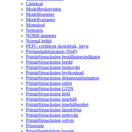
Länkkod
Modellbeskrivning
Modellnummer
Modellvarianter
Momskod
Nettopris
NOBB-nummer
Normal ledtid
PEFC-certifierat skogsbruk, intyg
Prestandadeklaration (DoP)
Primärförpackning beställningsindikator
Primärförpackning bredd
Primärförpackning bruttovikt
Primärförpackning brytkostnad
Primärförpackning delningsinformation
Primärförpackning enhet
Primärförpackning GTIN
Primärförpackning höjd
Primärförpackning innehåll
Primärförpackning innehållsenhet
Primärförpackning längd/djup
Primärförpackning nettovikt
Primärförpackning volym
Prisgrupp
Prisgällandedatum baspris