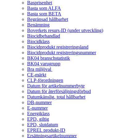
Basprisenhet
Basta som ALFA
Basta som BETA
Begränsad hållbarhet
Benämning
Boverkets resurs-ID (under utveckling)
Biocidbehandlad
Biocidklass
Biocidprodukt registreringsland
Biocidprodukt registreringsnummer
BK04 branschstatistik
BK04 varugrupp
Bra miljöval
CE-märkt
CLP-förordningen
Datum för artikelnummerbyte
Datum för återförsäljningsförbud
Datumkänslig, total hållbarhet
DB-nummer
E-nummer
Energiklass
EPD, giltig
EPD, slutdatum
EPREL produkt-ID
Ersättningsartikelnummer