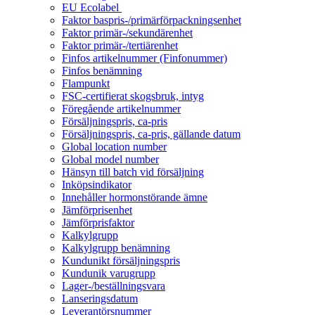
EU Ecolabel
Faktor baspris-/primärförpackningsenhet
Faktor primär-/sekundärenhet
Faktor primär-/tertiärenhet
Finfos artikelnummer (Finfonummer)
Finfos benämning
Flampunkt
FSC-certifierat skogsbruk, intyg
Föregående artikelnummer
Försäljningspris, ca-pris
Försäljningspris, ca-pris, gällande datum
Global location number
Global model number
Hänsyn till batch vid försäljning
Inköpsindikator
Innehåller hormonstörande ämne
Jämförprisenhet
Jämförprisfaktor
Kalkylgrupp
Kalkylgrupp benämning
Kundunikt försäljningspris
Kundunik varugrupp
Lager-/beställningsvara
Lanseringsdatum
Leverantörsnummer