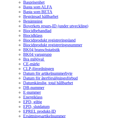
Basprisenhet
Basta som ALFA
Basta som BETA
Begränsad hållbarhet
Benämning
Boverkets resurs-ID (under utveckling)
Biocidbehandlad
Biocidklass
Biocidprodukt registreringsland
Biocidprodukt registreringsnummer
BK04 branschstatistik
BK04 varugrupp
Bra miljöval
CE-märkt
CLP-förordningen
Datum för artikelnummerbyte
Datum för återförsäljningsförbud
Datumkänslig, total hållbarhet
DB-nummer
E-nummer
Energiklass
EPD, giltig
EPD, slutdatum
EPREL produkt-ID
Ersättningsartikelnummer