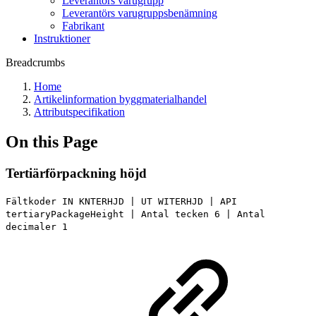
Leverantörs varugrupp
Leverantörs varugruppsbenämning
Fabrikant
Instruktioner
Breadcrumbs
Home
Artikelinformation byggmaterialhandel
Attributspecifikation
On this Page
Tertiärförpackning höjd
Fältkoder IN KNTERHJD | UT WITERHJD | API
tertiaryPackageHeight | Antal tecken 6 | Antal
decimaler 1