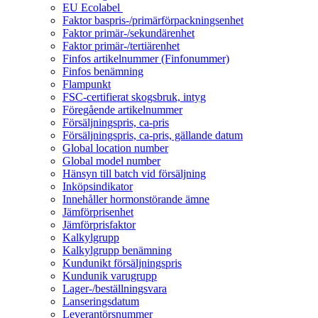
EU Ecolabel
Faktor baspris-/primärförpackningsenhet
Faktor primär-/sekundärenhet
Faktor primär-/tertiärenhet
Finfos artikelnummer (Finfonummer)
Finfos benämning
Flampunkt
FSC-certifierat skogsbruk, intyg
Föregående artikelnummer
Försäljningspris, ca-pris
Försäljningspris, ca-pris, gällande datum
Global location number
Global model number
Hänsyn till batch vid försäljning
Inköpsindikator
Innehåller hormonstörande ämne
Jämförprisenhet
Jämförprisfaktor
Kalkylgrupp
Kalkylgrupp benämning
Kundunikt försäljningspris
Kundunik varugrupp
Lager-/beställningsvara
Lanseringsdatum
Leverantörsnummer