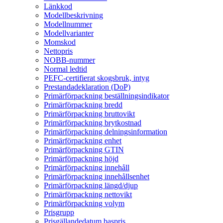
Länkkod
Modellbeskrivning
Modellnummer
Modellvarianter
Momskod
Nettopris
NOBB-nummer
Normal ledtid
PEFC-certifierat skogsbruk, intyg
Prestandadeklaration (DoP)
Primärförpackning beställningsindikator
Primärförpackning bredd
Primärförpackning bruttovikt
Primärförpackning brytkostnad
Primärförpackning delningsinformation
Primärförpackning enhet
Primärförpackning GTIN
Primärförpackning höjd
Primärförpackning innehåll
Primärförpackning innehållsenhet
Primärförpackning längd/djup
Primärförpackning nettovikt
Primärförpackning volym
Prisgrupp
Prisgällandedatum baspris