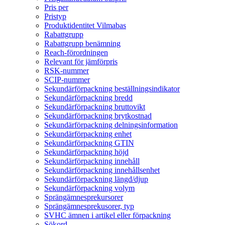
Pris per
Pristyp
Produktidentitet Vilmabas
Rabattgrupp
Rabattgrupp benämning
Reach-förordningen
Relevant för jämförpris
RSK-nummer
SCIP-nummer
Sekundärförpackning beställningsindikator
Sekundärförpackning bredd
Sekundärförpackning bruttovikt
Sekundärförpackning brytkostnad
Sekundärförpackning delningsinformation
Sekundärförpackning enhet
Sekundärförpackning GTIN
Sekundärförpackning höjd
Sekundärförpackning innehåll
Sekundärförpackning innehållsenhet
Sekundärförpackning längd/djup
Sekundärförpackning volym
Sprängämnesprekursorer
Sprängämnesprekusorer, typ
SVHC ämnen i artikel eller förpackning
Sökord