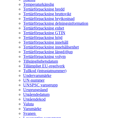
Temperaturkänslig
Tertiärförpackning bredd
Tertiärförpackning bruttovikt
Tertiärförpackning brytkostnad
Tertiärförpackning delningsinformation
Tertiärförpackning enhet
Tertiärförpackning GTIN
Tertiärförpackning höjd
Tertiärförpackning innehåll
Tertiärförpackning innehållsenhet
Tertiärförpackning längd/djup
Tertiärförpackning volym
Tillgänglighetsdatum
Tillämpligt EU-regelverk
Tullkod (intrastatnummer)
Undervarumärke
UN-nummer
UNSPSC varugrupp
Ursprungsland
Utgåendedatum
Utgåendekod
Valuta
Varumärke
Svanen