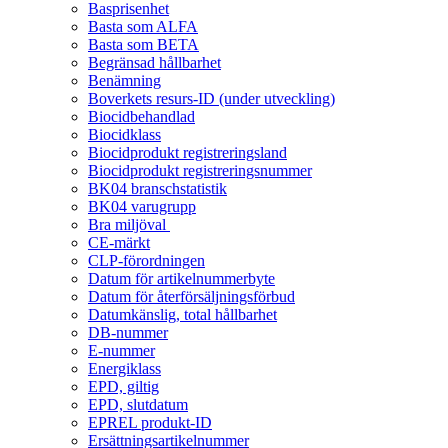
Basprisenhet
Basta som ALFA
Basta som BETA
Begränsad hållbarhet
Benämning
Boverkets resurs-ID (under utveckling)
Biocidbehandlad
Biocidklass
Biocidprodukt registreringsland
Biocidprodukt registreringsnummer
BK04 branschstatistik
BK04 varugrupp
Bra miljöval
CE-märkt
CLP-förordningen
Datum för artikelnummerbyte
Datum för återförsäljningsförbud
Datumkänslig, total hållbarhet
DB-nummer
E-nummer
Energiklass
EPD, giltig
EPD, slutdatum
EPREL produkt-ID
Ersättningsartikelnummer