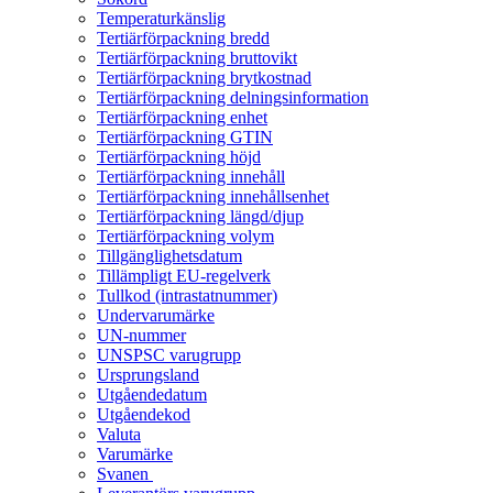
Temperaturkänslig
Tertiärförpackning bredd
Tertiärförpackning bruttovikt
Tertiärförpackning brytkostnad
Tertiärförpackning delningsinformation
Tertiärförpackning enhet
Tertiärförpackning GTIN
Tertiärförpackning höjd
Tertiärförpackning innehåll
Tertiärförpackning innehållsenhet
Tertiärförpackning längd/djup
Tertiärförpackning volym
Tillgänglighetsdatum
Tillämpligt EU-regelverk
Tullkod (intrastatnummer)
Undervarumärke
UN-nummer
UNSPSC varugrupp
Ursprungsland
Utgåendedatum
Utgåendekod
Valuta
Varumärke
Svanen