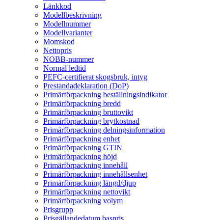
Länkkod
Modellbeskrivning
Modellnummer
Modellvarianter
Momskod
Nettopris
NOBB-nummer
Normal ledtid
PEFC-certifierat skogsbruk, intyg
Prestandadeklaration (DoP)
Primärförpackning beställningsindikator
Primärförpackning bredd
Primärförpackning bruttovikt
Primärförpackning brytkostnad
Primärförpackning delningsinformation
Primärförpackning enhet
Primärförpackning GTIN
Primärförpackning höjd
Primärförpackning innehåll
Primärförpackning innehållsenhet
Primärförpackning längd/djup
Primärförpackning nettovikt
Primärförpackning volym
Prisgrupp
Prisgällandedatum baspris