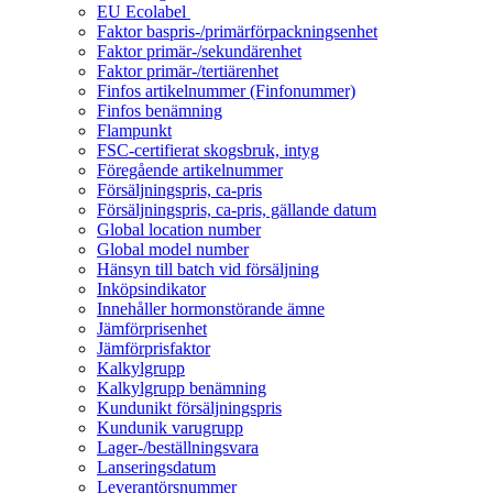
EU Ecolabel
Faktor baspris-/primärförpackningsenhet
Faktor primär-/sekundärenhet
Faktor primär-/tertiärenhet
Finfos artikelnummer (Finfonummer)
Finfos benämning
Flampunkt
FSC-certifierat skogsbruk, intyg
Föregående artikelnummer
Försäljningspris, ca-pris
Försäljningspris, ca-pris, gällande datum
Global location number
Global model number
Hänsyn till batch vid försäljning
Inköpsindikator
Innehåller hormonstörande ämne
Jämförprisenhet
Jämförprisfaktor
Kalkylgrupp
Kalkylgrupp benämning
Kundunikt försäljningspris
Kundunik varugrupp
Lager-/beställningsvara
Lanseringsdatum
Leverantörsnummer