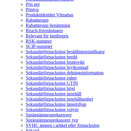
Pris per
Pristyp
Produktidentitet Vilmabas
Rabattgrupp
Rabattgrupp benämning
Reach-förordningen
Relevant för jämförpris
RSK-nummer
SCIP-nummer
Sekundärförpackning beställningsindikator
Sekundärförpackning bredd
Sekundärförpackning bruttovikt
Sekundärförpackning brytkostnad
Sekundärförpackning delningsinformation
Sekundärförpackning enhet
Sekundärförpackning GTIN
Sekundärförpackning höjd
Sekundärförpackning innehåll
Sekundärförpackning innehållsenhet
Sekundärförpackning längd/djup
Sekundärförpackning volym
Sprängämnesprekursorer
Sprängämnesprekusorer, typ
SVHC ämnen i artikel eller förpackning
Sökord