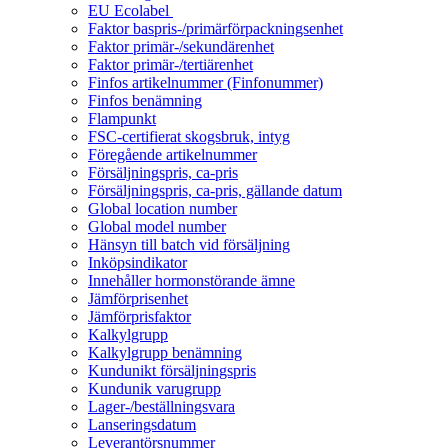
EU Ecolabel
Faktor baspris-/primärförpackningsenhet
Faktor primär-/sekundärenhet
Faktor primär-/tertiärenhet
Finfos artikelnummer (Finfonummer)
Finfos benämning
Flampunkt
FSC-certifierat skogsbruk, intyg
Föregående artikelnummer
Försäljningspris, ca-pris
Försäljningspris, ca-pris, gällande datum
Global location number
Global model number
Hänsyn till batch vid försäljning
Inköpsindikator
Innehåller hormonstörande ämne
Jämförprisenhet
Jämförprisfaktor
Kalkylgrupp
Kalkylgrupp benämning
Kundunikt försäljningspris
Kundunik varugrupp
Lager-/beställningsvara
Lanseringsdatum
Leverantörsnummer