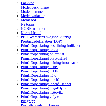
Länkkod
Modellbeskrivning
Modellnummer
Modellvarianter
Momskod
Nettopris
NOBB-nummer
Normal ledtid
PEFC-certifierat skogsbruk, intyg
Prestandadeklaration (DoP)
Primärförpackning beställningsindikator
Primärförpackning bredd
Primärförpackning bruttovikt
Primärförpackning brytkostnad
Primärförpackning delningsinformation
Primärförpackning enhet
Primärförpackning GTIN
Primärförpackning höjd
Primärförpackning innehåll
Primärförpackning innehållsenhet
Primärförpackning längd/djup
Primärförpackning nettovikt
Primärförpackning volym
Prisgrupp
Prisgällandedatum baspris