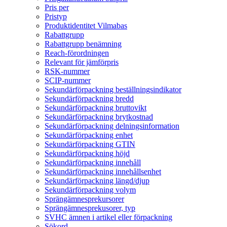
Pris per
Pristyp
Produktidentitet Vilmabas
Rabattgrupp
Rabattgrupp benämning
Reach-förordningen
Relevant för jämförpris
RSK-nummer
SCIP-nummer
Sekundärförpackning beställningsindikator
Sekundärförpackning bredd
Sekundärförpackning bruttovikt
Sekundärförpackning brytkostnad
Sekundärförpackning delningsinformation
Sekundärförpackning enhet
Sekundärförpackning GTIN
Sekundärförpackning höjd
Sekundärförpackning innehåll
Sekundärförpackning innehållsenhet
Sekundärförpackning längd/djup
Sekundärförpackning volym
Sprängämnesprekursorer
Sprängämnesprekusorer, typ
SVHC ämnen i artikel eller förpackning
Sökord