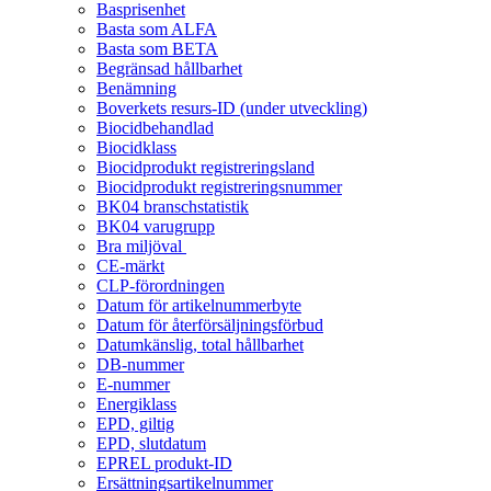
Basprisenhet
Basta som ALFA
Basta som BETA
Begränsad hållbarhet
Benämning
Boverkets resurs-ID (under utveckling)
Biocidbehandlad
Biocidklass
Biocidprodukt registreringsland
Biocidprodukt registreringsnummer
BK04 branschstatistik
BK04 varugrupp
Bra miljöval
CE-märkt
CLP-förordningen
Datum för artikelnummerbyte
Datum för återförsäljningsförbud
Datumkänslig, total hållbarhet
DB-nummer
E-nummer
Energiklass
EPD, giltig
EPD, slutdatum
EPREL produkt-ID
Ersättningsartikelnummer