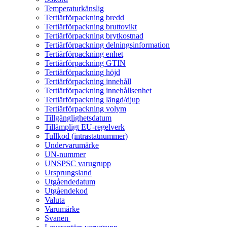
Temperaturkänslig
Tertiärförpackning bredd
Tertiärförpackning bruttovikt
Tertiärförpackning brytkostnad
Tertiärförpackning delningsinformation
Tertiärförpackning enhet
Tertiärförpackning GTIN
Tertiärförpackning höjd
Tertiärförpackning innehåll
Tertiärförpackning innehållsenhet
Tertiärförpackning längd/djup
Tertiärförpackning volym
Tillgänglighetsdatum
Tillämpligt EU-regelverk
Tullkod (intrastatnummer)
Undervarumärke
UN-nummer
UNSPSC varugrupp
Ursprungsland
Utgåendedatum
Utgåendekod
Valuta
Varumärke
Svanen