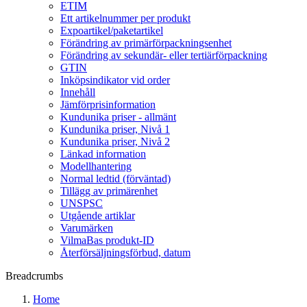
ETIM
Ett artikelnummer per produkt
Expoartikel/paketartikel
Förändring av primärförpackningsenhet
Förändring av sekundär- eller tertiärförpackning
GTIN
Inköpsindikator vid order
Innehåll
Jämförprisinformation
Kundunika priser - allmänt
Kundunika priser, Nivå 1
Kundunika priser, Nivå 2
Länkad information
Modellhantering
Normal ledtid (förväntad)
Tillägg av primärenhet
UNSPSC
Utgående artiklar
Varumärken
VilmaBas produkt-ID
Återförsäljningsförbud, datum
Breadcrumbs
Home